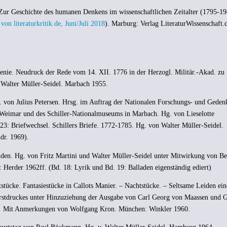
 Zur Geschichte des humanen Denkens im wissenschaftlichen Zeitalter (1795-19
on literaturkritik.de, Juni/Juli 2018
). Marburg: Verlag LiteraturWissenschaft.
Genie. Neudruck der Rede vom 14. XII. 1776 in der Herzogl. Militär.-Akad. zu
 Walter Müller-Seidel. Marbach 1955.
. von Julius Petersen. Hrsg. im Auftrag der Nationalen Forschungs- und Gedenk
n Weimar und des Schiller-Nationalmuseums in Marbach. Hg. von Lieselotte
3: Briefwechsel. Schillers Briefe. 1772-1785. Hg. von Walter Müller-Seidel.
dr. 1969).
nden. Hg. von Fritz Martini und Walter Müller-Seidel unter Mitwirkung von B
: Herder 1962ff. (Bd. 18: Lyrik und Bd. 19: Balladen eigenständig ediert)
tücke. Fantasiestücke in Callots Manier. – Nachtstücke. – Seltsame Leiden ein
Erstdruckes unter Hinzuziehung der Ausgabe von Carl Georg von Maassen und 
el. Mit Anmerkungen von Wolfgang Kron. München: Winkler 1960.