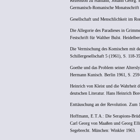
Rezension zu Hamann, Johann Georg: B
Germanisch-Romanische Monatsschrift 
Gesellschaft und Menschlichkeit im Ro
Die Allegorie des Paradieses in Grimm
Festschrift für Walther Bulst. Heidelbe
Die Vermischung des Komischen mit dem
Schillergesellschaft 5 (1961), S. 118-35
Goethe und das Problem seiner Altersly
Hermann Kunisch. Berlin 1961, S. 259
Heinrich von Kleist und die Wahrheit d
deutschen Literatur. Hans Heinrich Bo
Enttäuschung an der Revolution. Zum 1
Hoffmann, E.T.A.: Die Serapions-Brüd
Carl Georg von Maaßen und Georg Ell
Segebrecht. München: Winkler 1963.