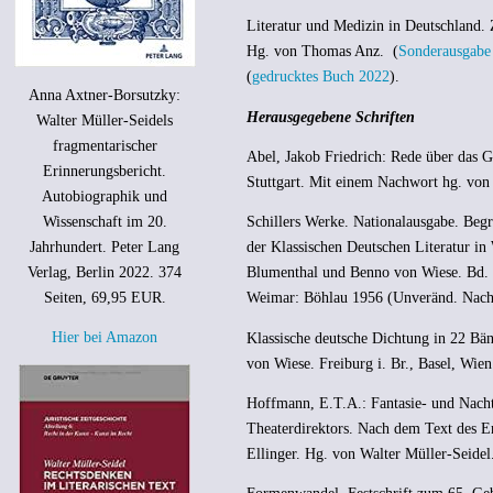
Literatur und Medizin in Deutschland.
Hg. von Thomas Anz. (
Sonderausgabe v
(
gedrucktes Buch 2022
).
Anna Axtner-Borsutzky:
Herausgegebene Schriften
Walter Müller-Seidels
fragmentarischer
Abel, Jakob Friedrich: Rede über das 
Erinnerungsbericht.
Stuttgart. Mit einem Nachwort hg. von
Autobiographik und
Wissenschaft im 20.
Schillers Werke. Nationalausgabe. Begr
Jahrhundert. Peter Lang
der Klassischen Deutschen Literatur i
Verlag, Berlin 2022. 374
Blumenthal und Benno von Wiese. Bd. 2
Seiten, 69,95 EUR.
Weimar: Böhlau 1956 (Unveränd. Nach
Hier bei Amazon
Klassische deutsche Dichtung in 22 Bä
von Wiese. Freiburg i. Br., Basel, Wien
Hoffmann, E.T.A.: Fantasie- und Nachts
Theaterdirektors. Nach dem Text des 
Ellinger. Hg. von Walter Müller-Seid