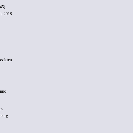
45).
de 2018
stätten
enno
es
Georg