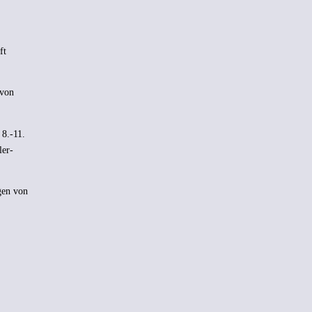
ft
 von
8.-11.
ler-
gen von