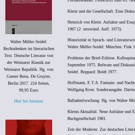
Formenwandel. Festschrift zum 65. Ge
Kleist und die Gesellschaft. Eine Disku
Heinrich von Kleist. Aufsätze und Essa
1967 (2. unveränd. Aufl. 1973).
Historizität in Sprach- und Literaturw
Walter Müller-Seidel:
Walter Müller-Seidel. München: Fink 
Rechtsdenken im literarischen
Text. Deutsche Literatur von
Probleme der Brief-Edition. Kolloquiu
der Weimarer Klassik zur
September 1975. Referate und Diskuss
Weimarer Republik. Hg. von
Seidel. Boppard: Boldt 1977.
Gunter Reiss. De Gruyter,
Hoffmann, E.T.A: Fantasie- und Nacht
Berlin 2017. 224 Seiten,
Wolfgang Kron. Sonderausgabe. Darmsta
99,95 Euro
Balladenforschung. Hg. von Walter Mül
Hier bei Amazon
Kleists Aktualität. Neue Aufsätze und 
Buchgesellschaft 1981.
Zeit der Moderne. Zur deutschen Liter