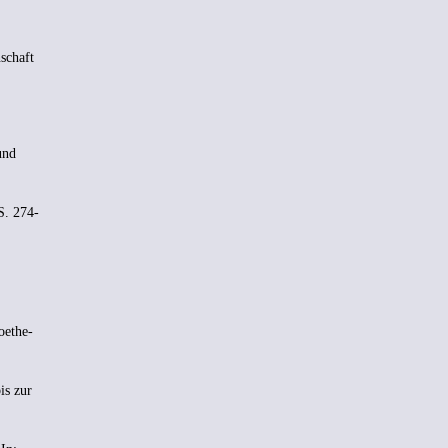
nschaft
und
S. 274-
oethe-
is zur