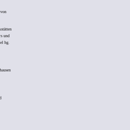
 von
stätten
rs und
el hg.
shausen
d