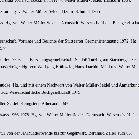
burtstag von Paul Böckmann. Hg. v. Walter Müller-Seidel. Hamburg 1964.
ssion. Hg. v. Walter Müller-Seidel. Berlin: Schmidt 1965.
ys. Hg. von Walter Müller-Seidel. Darmstadt: Wissenschaftliche Buchgesellscha
issenschaft. Vorträge und Berichte der Stuttgarter Germanistentagung 1972. Hg.
1974.
m der Deutschen Forschungsgemeinschaft. Schloß Tutzing am Starnberger See. 
ionsbeiträge. Hg. von Wolfgang Frühwald, Hans-Joachim Mähl und Walter Mül
stücke. Hg. und mit einem Nachwort von Walter Müller-Seidel und Anmerkun
dt: Wissenschaftliche Buchgesellschaft 1979.
ler-Seidel. Königstein: Athenäum 1980.
Essays 1966-1978. Hg. von Walter Müller-Seidel. Darmstadt: Wissenschaftliche
atur von der Jahrhundertwende bis zur Gegenwart. Bernhard Zeller zum 65.