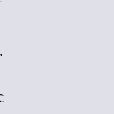
In:
ür
von
ulf