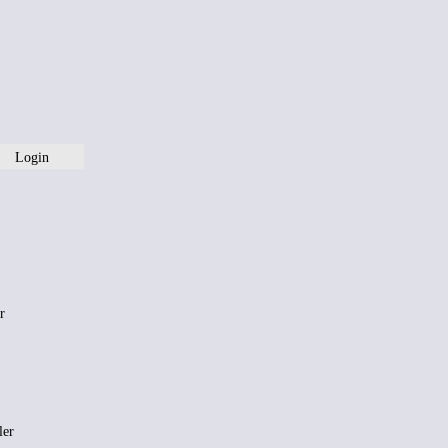
Login
r
ler