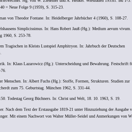
riefwechsel. Hg. von W. Ziesemer und A. Henkel. Wiesbaden 1955ff. Bd 1-3. 
40 = Neue Folge 9 (1959), S. 315-23.
man von Theodor Fontane. In: Heidelberger Jahrbücher 4 (1960), S. 108-27.
elshausens Simplicissimus. In: Hans Robert Jauß (Hg.): Medium aevum vivum.
rg 1960, S. 253-78.
 Tragischen in Kleists Lustspiel Amphitryon. In: Jahrbuch der Deutschen
.
rik. In: Klaus Lazarowicz (Hg.): Unterscheidung und Bewahrung. Festschrift f
-76.
er Menschen. In: Albert Fuchs (Hg.): Stoffe, Formen, Strukturen. Studien zur
rcherdt zum 75. Geburtstag. München 1962, S. 331-44.
50. Todestag Georg Büchners. In: Christ und Welt, 18. 10. 1963, S. 19.
er. Nach dem Text der Erstausgabe 1819-21 unter Hinzuziehung der Ausgabe 
inger. Mit einem Nachwort von Walter Müller-Seidel und Anmerkungen von W