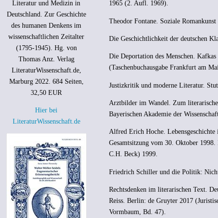
Literatur und Medizin in
1965 (2. Aufl. 1969).
Deutschland. Zur Geschichte
Theodor Fontane. Soziale Romankunst in
des humanen Denkens im
wissenschaftlichen Zeitalter
Die Geschichtlichkeit der deutschen Kl
(1795-1945). Hg. von
Die Deportation des Menschen. Kafkas 
Thomas Anz. Verlag
(Taschenbuchausgabe Frankfurt am Mai
LiteraturWissenschaft.de,
Marburg 2022. 684 Seiten,
Justizkritik und moderne Literatur. Stu
32,50 EUR
Arztbilder im Wandel. Zum literarisch
Hier bei
Bayerischen Akademie der Wissenschaf
LiteraturWissenschaft.de
Alfred Erich Hoche. Lebensgeschichte i
Gesamtsitzung vom 30. Oktober 1998. 
C.H. Beck) 1999.
Friedrich Schiller und die Politik: Ni
Rechtsdenken im literarischen Text. D
Reiss. Berlin: de Gruyter 2017 (Juristi
Vormbaum, Bd. 47).