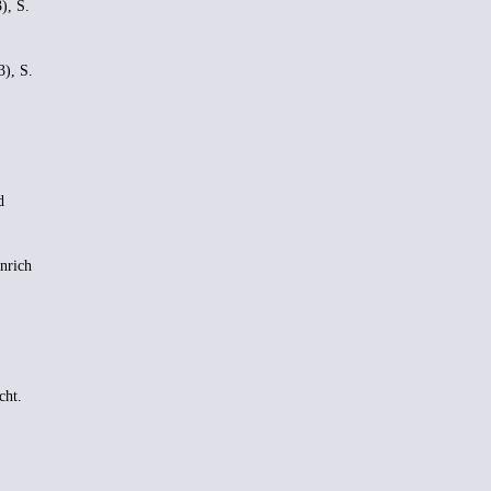
), S.
3), S.
d
nrich
cht.