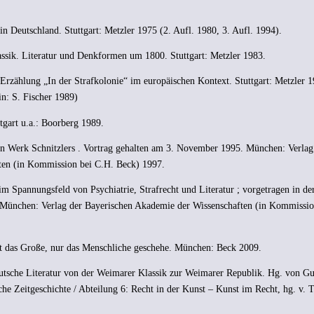
 Deutschland. Stuttgart: Metzler 1975 (2. Aufl. 1980, 3. Aufl. 1994).
assik. Literatur und Denkformen um 1800. Stuttgart: Metzler 1983.
Erzählung „In der Strafkolonie“ im europäischen Kontext. Stuttgart: Metzler 
n: S. Fischer 1989)
ttgart u.a.: Boorberg 1989.
en Werk Schnitzlers . Vortrag gehalten am 3. November 1995. München: Verlag
ten (in Kommission bei C.H. Beck) 1997.
m Spannungsfeld von Psychiatrie, Strafrecht und Literatur ; vorgetragen in de
München: Verlag der Bayerischen Akademie der Wissenschaften (in Kommissio
cht das Große, nur das Menschliche geschehe. München: Beck 2009.
eutsche Literatur von der Weimarer Klassik zur Weimarer Republik. Hg. von Gu
sche Zeitgeschichte / Abteilung 6: Recht in der Kunst – Kunst im Recht, hg. v.