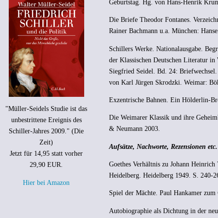
Geburtstag. Hg. von Hans-Henrik Krumm
Die Briefe Theodor Fontanes. Verzeichn
Rainer Bachmann u.a. München: Hanse
Schillers Werke. Nationalausgabe. Begr
der Klassischen Deutschen Literatur i
Siegfried Seidel. Bd. 24: Briefwechsel
von Karl Jürgen Skrodzki. Weimar: Bö
Exzentrische Bahnen. Ein Hölderlin-Br
"Müller-Seidels Studie ist das
Die Weimarer Klassik und ihre Geheim
unbestrittene Ereignis des
& Neumann 2003.
Schiller-Jahres 2009." (Die
Zeit)
Aufsätze, Nachworte, Rezensionen etc.
Jetzt für 14,95 statt vorher
Goethes Verhältnis zu Johann Heinrich
29,90 EUR.
Heidelberg. Heidelberg 1949. S. 240-2
Hier bei Amazon
Spiel der Mächte. Paul Hankamer zum 
Autobiographie als Dichtung in der neu