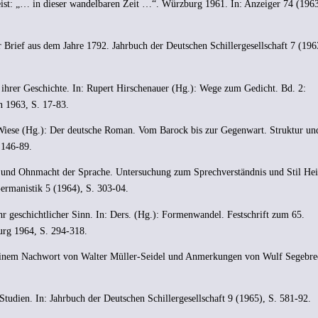
eist: „… in dieser wandelbaren Zeit …“. Würzburg 1961. In: Anzeiger 74 (1963
r Brief aus dem Jahre 1792. Jahrbuch der Deutschen Schillergesellschaft 7 (196
 ihrer Geschichte. In: Rupert Hirschenauer (Hg.): Wege zum Gedicht. Bd. 2:
n 1963, S. 17-83.
Wiese (Hg.): Der deutsche Roman. Vom Barock bis zur Gegenwart. Struktur un
 146-89.
 und Ohnmacht der Sprache. Untersuchung zum Sprechverständnis und Stil Hei
Germanistik 5 (1964), S. 303-04.
hr geschichtlicher Sinn. In: Ders. (Hg.): Formenwandel. Festschrift zum 65.
rg 1964, S. 294-318.
einem Nachwort von Walter Müller-Seidel und Anmerkungen von Wulf Segebre
tudien. In: Jahrbuch der Deutschen Schillergesellschaft 9 (1965), S. 581-92.