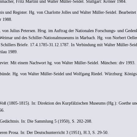
acher, Fritz Martini und Walter Müller-Seidel. Stuttgart: Kröner 1984.
is und Register. Hg. von Charlotte Jolles und Walter Müller-Seidel. Bearbeitet
r 1988.
. von Julius Petersen. Hrsg. im Auftrag der Nationalen Forschungs- und Gedenk
n Weimar und des Schiller-Nationalmuseums in Marbach. Hg. von Norbert Oelle
. Schillers Briefe. 17.4.1785-31.12.1787. In Verbindung mit Walter Müller-Seid
hlau 1989.
evier. Mit einem Nachwort hg. von Walter Müller-Seidel. München: dtv 1993.
bünde. Hg. von Walter Müller-Seidel und Wolfgang Riedel. Würzburg: König
 Voß (1805-1815). In: Direktion des Kurpfälzischen Museums (Hg.): Goethe un
66.
Gedächtnis. In: Die Sammlung 5 (1950), S. 202-208.
eren Prosa. In: Der Deutschunterricht 3 (1951), H.3, S. 29-50.