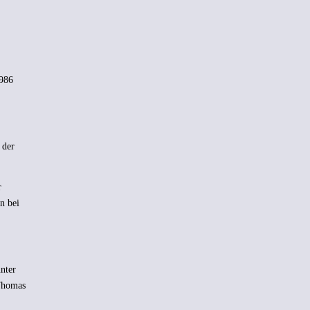
1986
 der
r
n bei
nter
 Thomas